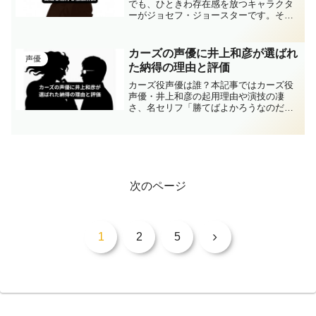
でも、ひときわ存在感を放つキャラクタ
ーがジョセフ・ジョースターです。そん
な彼の魅力を支えているのが、作品ごと
に異なる声優による表現力の違いです。
この記事では、「ジョセフ・ジョースタ
カーズの声優に井上和彦が選ばれ
声優
ー 声優」と検索している...
た納得の理由と評価
カーズ役声優は誰？本記事ではカーズ役
声優・井上和彦の起用理由や演技の凄
さ、名セリフ「勝てばよかろうなのだ
ァ！」の迫力、究極生命体化による演技
変化、視聴者の評価や収録裏話、ゲーム
版での再登場まで徹底解説。カーズとい
うキャラクターに命を吹き込んだ井上和
彦の魅力に迫ります。
次のページ
次
1
2
5
へ