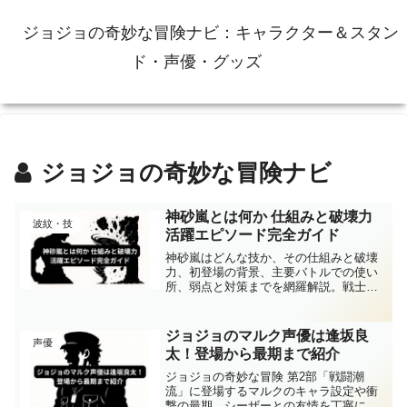
ジョジョの奇妙な冒険ナビ：キャラクター＆スタン
ド・声優・グッズ
ジョジョの奇妙な冒険ナビ
神砂嵐とは何か 仕組みと破壊力
波紋・技
活躍エピソード完全ガイド
神砂嵐はどんな技か、その仕組みと破壊
力、初登場の背景、主要バトルでの使い
所、弱点と対策までを網羅解説。戦士ワ
ムウの美学も理解でき、神砂嵐の疑問を
短時間で解決できます。仕組みや真空の
原理、初登場と決闘の流れ、弱点と攻略
ジョジョのマルク声優は逢坂良
声優
の要点まで一読で把握できます
太！登場から最期まで紹介
ジョジョの奇妙な冒険 第2部「戦闘潮
流」に登場するマルクのキャラ設定や衝
撃の最期、シーザーとの友情を丁寧に解