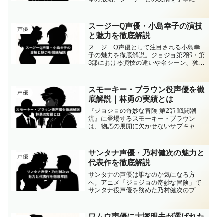
説。マルクの声優である逢坂良太の演技
がどのように視聴者の心に残ったのか、
出演当時のキャリアやファンの評価とと
スージーQ声優・小島幸子の演技
声優
もに紹介します。マルクの声優に興味を
と魅力を徹底解説
持った方にこそ読んでほしい、作品と演
者の魅力が詰まった内容です。
スージーQ声優として注目される小島幸
子の魅力を徹底解説。ジョジョ第2部・第
3部における演技の違いや名シーン、独特
な演出まで詳しく紹介。スージーQ声優
としての表現力やキャラクターの深みを
知りたい方に最適な内容です。
スモーキー・ブラウン役声優を徹
声優
底解説｜林勇の実績とは
『ジョジョの奇妙な冒険 第2部 戦闘潮
流』に登場するスモーキー・ブラウン
は、物語の展開に欠かせないサブキャラ
クターです。一般人でありながらジョセ
フ・ジョースターと深い友情を育み、観
察者としてストーリーにリアリティを与
サンタナ声優・乃村健次の魅力と
声優
えています。そして、アニ...
代表作を徹底解説
サンタナの声優は誰なのか気になる方
へ。アニメ「ジョジョの奇妙な冒険」で
サンタナ役声優を務めた乃村健次のプロ
フィール、演技力、キャラクターとの相
性、吹き替え実績や代表作までを丁寧に
解説。魅力的な声と確かな実力で演じき
ワムウ声優に大塚明夫が選ばれた