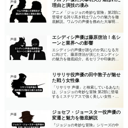
声優
った彼のキャリアを、ファン目線でわか
理由と演技の凄み
りやすく紹介します。
アニメ「ジョジョの奇妙な冒険」第2部に
登場する誇り高き戦士ワムウの魅力を徹
底解説。ワムウの声優を務めた大塚明夫
の起用背景や名セリフ、戦闘シーンでの
演技力、感情表現の巧みさなど、キャラ
クターの奥深さを声でどう表現したのか
エシディシ声優は藤原啓治！名シ
声優
に迫ります。ワムウ役声優の凄さを知り
ーンと業界への影響
たい方に必見の内容です。
エシディシの声優が誰なのか気になる方
に向けて、藤原啓治が演じたエシディシ
の魅力を徹底紹介。名セリフや印象的な
シーン、ゲーム版での続投、他の代表作
との比較、そして藤原さんが声優業界に
残した功績まで、エシディシの声優に関
リサリサ役声優の田中敦子が魅せ
声優
する情報を幅広く丁寧に解説します。
た戦う女性像
「リサリサ 声優」と検索しているあなた
は、ジョジョの奇妙な冒険 第2部に登場
するミステリアスで強く美しい女性・リ
サリサの声を担当した人物が誰なのか、
気になっているのではないでしょうか。
アニメを見てその存在感ある声に引き込
ジョセフ・ジョースター役声優の
声優
まれた方も多いはずで...
変遷と魅力を徹底解説
『ジョジョの奇妙な冒険』シリーズの中