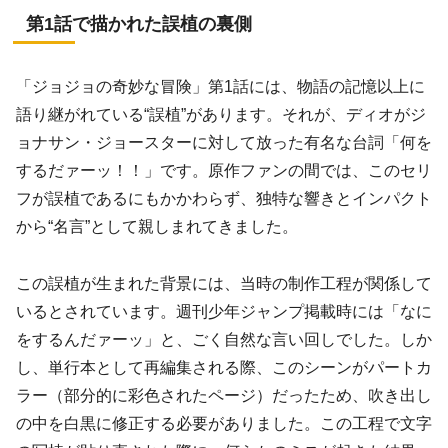
第1話で描かれた誤植の裏側
「ジョジョの奇妙な冒険」第1話には、物語の記憶以上に
語り継がれている“誤植”があります。それが、ディオがジ
ョナサン・ジョースターに対して放った有名な台詞「何を
するだァーッ！！」です。原作ファンの間では、このセリ
フが誤植であるにもかかわらず、独特な響きとインパクト
から“名言”として親しまれてきました。
この誤植が生まれた背景には、当時の制作工程が関係して
いるとされています。週刊少年ジャンプ掲載時には「なに
をするんだァーッ」と、ごく自然な言い回しでした。しか
し、単行本として再編集される際、このシーンがパートカ
ラー（部分的に彩色されたページ）だったため、吹き出し
の中を白黒に修正する必要がありました。この工程で文字