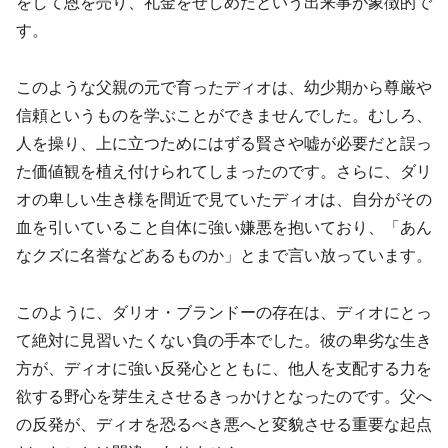
をして恩を売り、礼金をせしめたという出来事が象徴的で
す。
このような父親の元で育ったディオは、幼少期から尊厳や
信頼というものを学ぶことができませんでした。むしろ、
人を操り、上に立つためにはずる賢さや嘘が必要だと誤っ
た価値観を植え付けられてしまったのです。さらに、ダリ
オの卑しい生き様を間近で見ていたディオは、自分がその
血を引いていること自体に強い嫌悪を抱いており、「あん
なクズに名誉などあるものか」とまで言い放っています。
このように、ダリオ・ブランドーの存在は、ディオにとっ
て絶対に見習いたくない負の手本でした。彼の卑劣な生き
方が、ディオに強い反発心とともに、他人を支配する力を
欲する野心を芽生えさせるきっかけとなったのです。父へ
の反発が、ディオを恐るべき悪へと変貌させる重要な起点