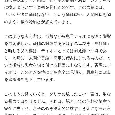
酒代を捻出するために、亡き妻の遺品であるドレスすら金
に換えようとする姿勢を見せたのです。この言葉には、
「死んだ者に価値はない」という価値観や、人間関係を物
のように扱う冷酷さが滲んでいます。
このような考え方は、当然ながら息子ディオにも深く影響
を与えました。愛情の対象であるはずの母親を「無価値」
と断じる父の姿は、ディオにとっては耐え難い屈辱であ
り、同時に「人間の尊厳は簡単に踏みにじれるものだ」と
いう極端な思考を植え付ける原因にもなります。実際にデ
ィオは、このときを境に父を完全に見限り、最終的には毒
を盛る決断を下しています。
このように見ていくと、ダリオの放ったこの一言は、単な
る暴言ではありません。それは、親としての信頼や敬意を
完全に失わせ、息子の心を決定的に壊す引き金になった言