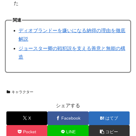
た
関連
ディオブランドーを嫌いになる納得の理由を徹底
解説
ジョースター卿の戦犯説を支える善意と無能の構
造
キャラクター
シェアする
X
Facebook
はてブ
Pocket
LINE
コピー