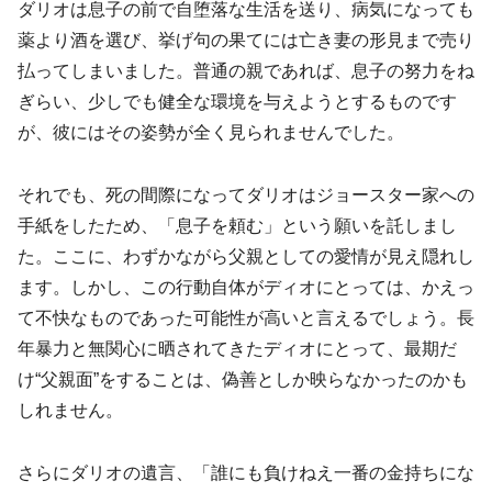
ダリオは息子の前で自堕落な生活を送り、病気になっても
薬より酒を選び、挙げ句の果てには亡き妻の形見まで売り
払ってしまいました。普通の親であれば、息子の努力をね
ぎらい、少しでも健全な環境を与えようとするものです
が、彼にはその姿勢が全く見られませんでした。
それでも、死の間際になってダリオはジョースター家への
手紙をしたため、「息子を頼む」という願いを託しまし
た。ここに、わずかながら父親としての愛情が見え隠れし
ます。しかし、この行動自体がディオにとっては、かえっ
て不快なものであった可能性が高いと言えるでしょう。長
年暴力と無関心に晒されてきたディオにとって、最期だ
け“父親面”をすることは、偽善としか映らなかったのかも
しれません。
さらにダリオの遺言、「誰にも負けねえ一番の金持ちにな