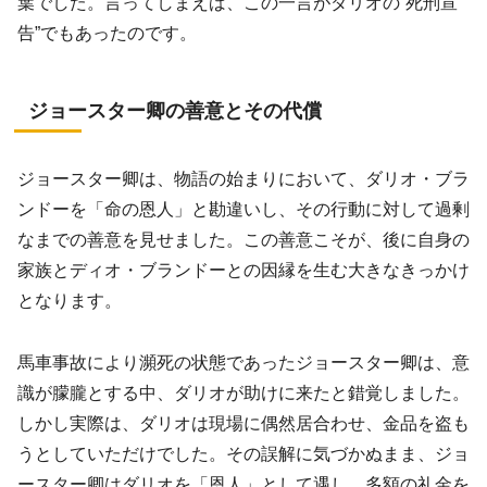
葉でした。言ってしまえば、この一言がダリオの“死刑宣
告”でもあったのです。
ジョースター卿の善意とその代償
ジョースター卿は、物語の始まりにおいて、ダリオ・ブラ
ンドーを「命の恩人」と勘違いし、その行動に対して過剰
なまでの善意を見せました。この善意こそが、後に自身の
家族とディオ・ブランドーとの因縁を生む大きなきっかけ
となります。
馬車事故により瀕死の状態であったジョースター卿は、意
識が朦朧とする中、ダリオが助けに来たと錯覚しました。
しかし実際は、ダリオは現場に偶然居合わせ、金品を盗も
うとしていただけでした。その誤解に気づかぬまま、ジョ
ースター卿はダリオを「恩人」として遇し、多額の礼金を