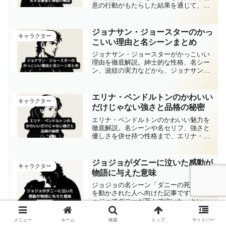
意の行動がもたらした結果を通じて、ジ
ョースター卿戦犯説の背景に迫ります。
ジョナサン・ジョースターのかっ
キャラクター
こいい理由と名シーンまとめ
ジョナサン・ジョースターがかっこいい
理由を徹底解説。紳士的な性格、名シー
ン、波紋の実力などから、ジョナサン・
ジョースターのかっこいい魅力に迫りま
す。
エリナ・ペンドルトンのかわいい
キャラクター
だけじゃない強さと品格の秘密
エリナ・ペンドルトンのかわいい魅力を
徹底解説。名シーンや名セリフ、強さと
優しさを併せ持つ性格まで、エリナ・ペ
ンドルトンのかわいい理由がわかりま
す。
ジョジョがダニーに泣いた感動が
キャラクター
物語に与えた意味
ジョジョの名シーン「ダニーの死」に心
を動かされた人へ向けた記事です。「ジ
ョジョでダニーが死んで泣いた」という
体験を持つ方に向けて、出会いから最期
までの絆や感動を丁寧に解説していま
メニュー
ホーム
検索
トップ
サイドバー
す。