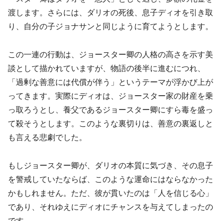
渡します。さらには、ダリオの死後、息子ディオを引き取
り、自分の子ジョナサンと同じように育てようとします。
この一連の行動は、ジョースター卿の人格の高さを示す美
談として描かれていますが、物語の後半に進むにつれ、
「過剰な善意には代償が伴う」というテーマが浮かび上が
ってきます。実際にディオは、ジョースター家の財産を乗
っ取ろうとし、養父であるジョースター卿にすら毒を盛っ
て殺そうとします。このような裏切りは、善意の裏返しと
も言える悲劇でした。
もしジョースター卿が、ダリオの本質に気づき、その息子
を警戒していたならば、このような運命にはならなかった
かもしれません。ただ、彼が貫いたのは「人を信じる心」
であり、それゆえにディオにチャンスを与えてしまったの
です。