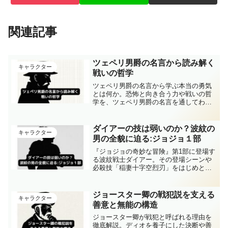
関連記事
ツェペリ男爵の名言から読み解く
キャラクター
戦いの哲学
ツェペリ男爵の名言から学ぶ本当の勇気
とは何か。恐怖と向き合う力や戦いの哲
学を、ツェペリ男爵の名言を通してわか
りやすく解説します。
ダイアーの技は弱いのか？波紋の
キャラクター
男の全貌に迫る:ジョジョ１部
『ジョジョの奇妙な冒険』第1部に登場す
る波紋戦士ダイアー。その登場シーンや
必殺技「稲妻十字空烈刃」をはじめとし
た印象的な戦闘、そして名言「かかった
なアホが！」の背景など、彼の魅力を徹
底解説します。ジョジョファンが気にな
ジョースター卿の戦犯説を支える
キャラクター
るダイアーの技の詳細や、「なぜ弱いと
善意と無能の構造
されるのか」「どんな影響を残したの
か」といった疑問にもわかりやすく答え
ジョースター卿が戦犯と呼ばれる理由を
る内容です。
徹底解説。ディオを養子にした決断や善