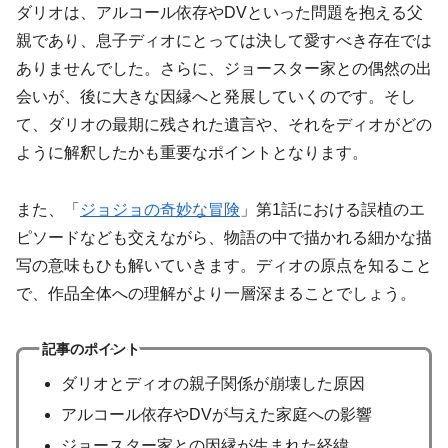
ダリオは、アルコール依存やDVといった問題を抱える父
親であり、息子ディオにとっては決して愛すべき存在では
ありませんでした。さらに、ジョースター家との偶然の出
会いが、後に大きな因縁へと発展していくのです。そし
て、ダリオの最期に残された遺言や、それをディオがどの
ように解釈したかも重要なポイントとなります。
また、「
ジョジョの奇妙な冒険
」第1話における誤植のエ
ピソードなども交えながら、物語の中で描かれる細かな描
写の意味もひも解いていきます。ディオの原点を知ること
で、作品全体への理解がより一層深まることでしょう。
記事のポイント
ダリオとディオの親子関係が崩壊した原因
アルコール依存やDVが与えた家庭への影響
ジョースター家との因縁が生まれた経緯