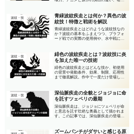
詞「人間讃歌」の意味まで、仙道波蹴の
魅力を深く掘り下げて解説します。技の
精密さや思想的背景も含め、わかりやす
青緑波紋疾走とは何か？異色の波
波紋・技
く丁寧にまとめています。
紋技！特徴と戦術を解説
青緑波紋疾走とはどのような波紋技なの
か？波紋の基本をふまえつつ、ブラフォ
ード戦での実際の使用例や、水中戦にお
ける威力、使い勝手、応用性まで詳しく
解説します。青緑波紋疾走とは何かを深
く理解したい方に向けた内容です。
緋色の波紋疾走とは？波紋技に炎
波紋・技
を加えた唯一の技術
緋色の波紋疾走とはどんな技か、初使用
の背景や発動条件、効果、制限、応用性
まで徹底解説。作中で一度だけ登場した
この技は、ジョナサンが使用した唯一の
炎を伴う波紋技です。緋色の波紋疾走と
は何かを知りたい方に向けて、わかりや
深仙脈疾走の全貌とジョジョに命
波紋・技
すくまとめました。
を託すツェペリの最期
深仙脈疾走は、ジョジョにツェペリが命
と意志を託す壮絶な奥義として描かれま
す。この記事では、深仙脈疾走の登場シ
ーンからジョナサンの覚醒、感動的な演
出や設定の裏話、そして名言の誕生まで
を丁寧に解説し、ジョジョ作品の魅力を
ズームパンチがダサいと感じる原
波紋・技