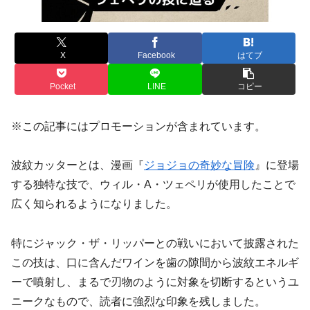
X
Facebook
はてブ
Pocket
LINE
コピー
※この記事にはプロモーションが含まれています。
波紋カッターとは、漫画『
ジョジョの奇妙な冒険
』に登場
する独特な技で、ウィル・A・ツェペリが使用したことで
広く知られるようになりました。
特にジャック・ザ・リッパーとの戦いにおいて披露された
この技は、口に含んだワインを歯の隙間から波紋エネルギ
ーで噴射し、まるで刃物のように対象を切断するというユ
ニークなもので、読者に強烈な印象を残しました。