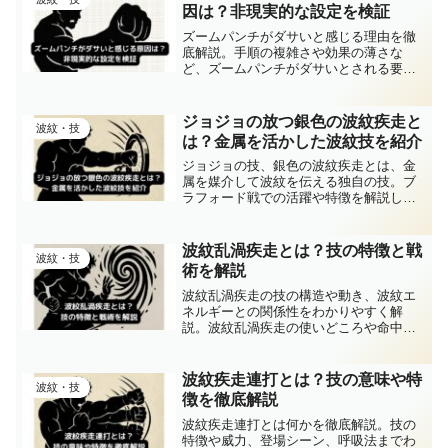
より深く掘り下げます。
因は？非現実的な設定を検証
ズームパンチがダサいと感じる理由を徹
底解説。手順の複雑さや効果の薄さな
ど、ズームパンチがダサいとされる要素
を具体的に紹介します。
ジョジョの放つ銀色の波紋疾走と
波紋・技
は？金属を活かした波紋技を紹介
ジョジョの技、銀色の波紋疾走とは、金
属を媒介して波紋を伝える独自の技。ブ
ラフォード戦での活躍や特徴を解説し、
ジョジョの銀色の波紋疾走 とは何かをわ
かりやすく紹介します。
波紋乱渦疾走とは？技の特徴と戦
波紋・技
術を解説
波紋乱渦疾走の技の構造や動き、波紋エ
ネルギーとの関係性をわかりやすく解
説。波紋乱渦疾走の使いどころや命中精
度、他の波紋技との違い、技名の由来や
漫画内での印象的なシーンまで、読者が
知りたいポイントを丁寧に紹介します。
波紋疾走連打とは？技の意味や特
波紋・技
徴を徹底解説
波紋疾走連打とは何かを徹底解説。技の
特徴や威力、登場シーン、呼吸法までわ