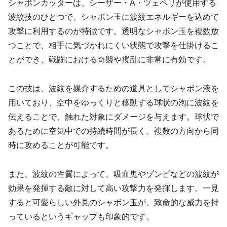
シャボンカッターは、シーザー・A・ツェペリが使用する
波紋技のひとつで、シャボン玉に波紋エネルギーを込めて
攻撃に利用するのが特徴です。透明なシャボン玉を複数放
つことで、相手に気づかれにくい状態で攻撃を仕掛けるこ
とができ、戦闘における奇襲や撹乱に非常に有効です。
この技は、波紋を媒介するための道具としてシャボン液を
用いており、空中をゆっくりと移動する球状の泡に波紋を
伝えることで、触れた対象にダメージを与えます。球状で
あるために空気中での持続時間が長く、複数の方向から同
時に攻めることが可能です。
また、波紋の性質によって、吸血鬼やゾンビなどの波紋が
効果を発揮する敵に対して高い攻撃力を発揮します。一見
すると可愛らしい外見のシャボン玉が、致命的な威力を持
っているというギャップも印象的です。