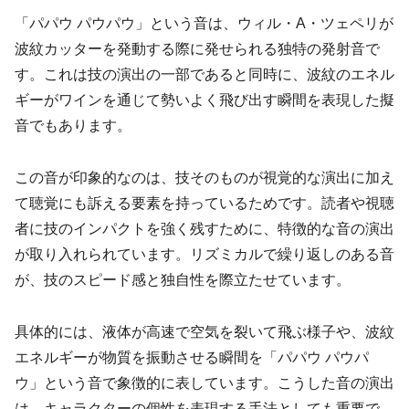
「パパウ パウパウ」という音は、ウィル・A・ツェペリが
波紋カッターを発動する際に発せられる独特の発射音で
す。これは技の演出の一部であると同時に、波紋のエネル
ギーがワインを通じて勢いよく飛び出す瞬間を表現した擬
音でもあります。
この音が印象的なのは、技そのものが視覚的な演出に加え
て聴覚にも訴える要素を持っているためです。読者や視聴
者に技のインパクトを強く残すために、特徴的な音の演出
が取り入れられています。リズミカルで繰り返しのある音
が、技のスピード感と独自性を際立たせています。
具体的には、液体が高速で空気を裂いて飛ぶ様子や、波紋
エネルギーが物質を振動させる瞬間を「パパウ パウパ
ウ」という音で象徴的に表しています。こうした音の演出
は、キャラクターの個性を表現する手法としても重要で