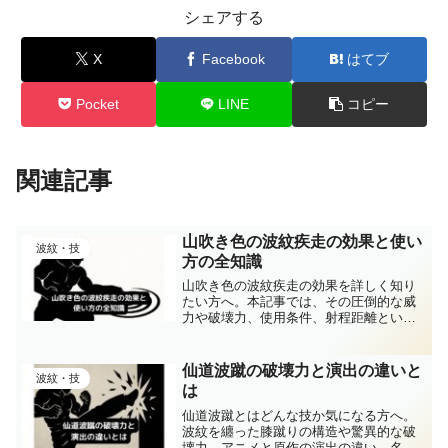
シェアする
X
Facebook
はてブ
Pocket
LINE
コピー
関連記事
山吹き色の波紋疾走の効果と使い
波紋・技
方の全知識
山吹き色の波紋疾走の効果を詳しく知り
たい方へ。本記事では、その圧倒的な威
力や破壊力、使用条件、射程距離といっ
た基本性能を解説しています。山吹き色
の波紋疾走の効果の特性や他の波紋技と
の違い、スタンドとの関係まで幅広く紹
仙道波蹴の破壊力と演出の違いと
波紋・技
介し、初心者でも理解しやすい内容にな
は
っています。
仙道波蹴とはどんな技か気になる方へ。
波紋を纏った膝蹴りの構造や驚異的な破
壊力、アニメと原作の演出の違い、名台