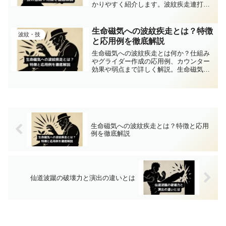
かりやすく紹介します。波紋疾走連打の
魅力を深掘り！
生命磁気への波紋疾走とは？特徴
波紋・技
と応用例を徹底解説
生命磁気への波紋疾走とは何か？仕組み
やグライダー作成の応用例、カウンター
効果や弱点まで詳しく解説。生命磁気へ
の波紋疾走を深く知りたい方必見！
生命磁気への波紋疾走とは？特徴と応用
例を徹底解説
仙道波蹴の破壊力と演出の違いとは